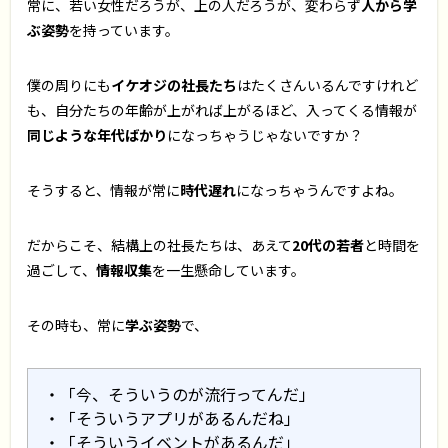
常に、若い女性だろうが、上の人だろうが、変わらず
人から学
ぶ姿勢
を持っています。
僕の周りにも
イケオジの社長たち
はたくさんいるんですけれど
も、自分たちの年齢が上がれば上がるほど、入ってくる情報が
同じような年代ばかり
になっちゃうじゃないですか？
そうすると、情報が常に
時代遅れ
になっちゃうんですよね。
だからこそ、結構上の社長たちは、あえて
20代の若者
と時間を
過ごして、
情報収集
を一生懸命しています。
その時も、常に
学ぶ姿勢
で、
「今、そういうのが流行ってんだ」
「そういうアプリがあるんだね」
「そういうイベントがあるんだ」