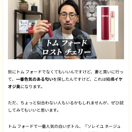
別にトム フォードでなくてもいいんですけど、妻と買いに行っ
て、
一番色気のある匂い
を探したんですけど、これは結構
イケ
オジ臭
になります。
ただ、ちょっと似合わない人もいるかもしれませんが、ぜひ試
してみてもいいと思います。
トム フォードで一番人気の白いボトル、「ソレイユ ネージュ