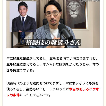
常に
綺麗な髪型
をしてるし、髭もある時ない時ありますけど、
髭も綺麗に整えてる
し、オシャレな眼鏡をかけたりとか、
体つ
きも完璧
ですよね。
現役時代のような
筋肉
もつけてますし、常に
オシャレにも気を
使ってる
し、
姿勢
もいいし、こういうのが
本当のモテるイケオ
ジの条件
だったりするんです。