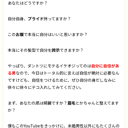
あなたはどうですか？
自分自身、
プライド
持ってますか？
この
お腹
で本当に自分はいいと思いますか？
本当にその髪型で自分を
誇示
できますか？
やっぱり、ダントツにモテるイケオジってのは
自分に自信があ
る男
なので、今日はトータル的に言えば自信が絶対に必要なん
ですけども、自信をつけるために、ぜひ自分の身だしなみに
徐々に徐々にテコ入れしてみてください。
まず、あなたの
爪
は綺麗ですか？
眉毛
とかちゃんと整えてます
か？
僕もこのYouTubeをきっかけに、未婚男性以外にもたくさんの