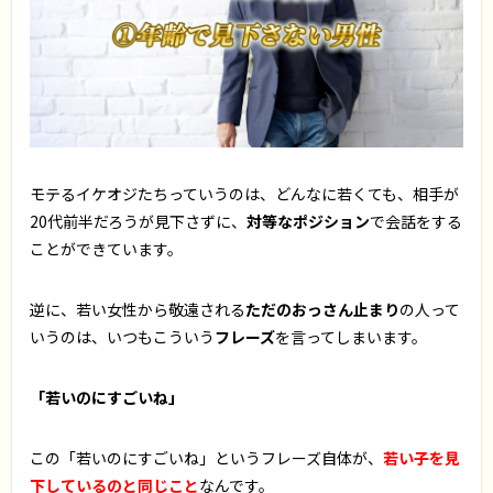
モテるイケオジたちっていうのは、どんなに若くても、相手が
20代前半だろうが見下さずに、
対等なポジション
で会話をする
ことができています。
逆に、若い女性から敬遠される
ただのおっさん止まり
の人って
いうのは、いつもこういう
フレーズ
を言ってしまいます。
「若いのにすごいね」
この「若いのにすごいね」というフレーズ自体が、
若い子を見
下しているのと同じこと
なんです。