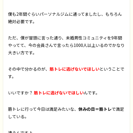
僕も2年間ぐらいパーソナルジムに通ってましたし、もちろん
絶対必要です。
ただ、僕が冒頭に言った通り、未婚男性コミュニティを9年間
やってて、今の会員さんで言ったら1000人以上いるのでかなり
大きい方です。
その中で分かるのが、
筋トレに逃げないでほしい
ということで
す。
いいですか？
筋トレに逃げないでほしい
んです。
筋トレに行って今日は満足みたいな、
休みの日＝筋トレ
で満足
している。
違うんですよ。