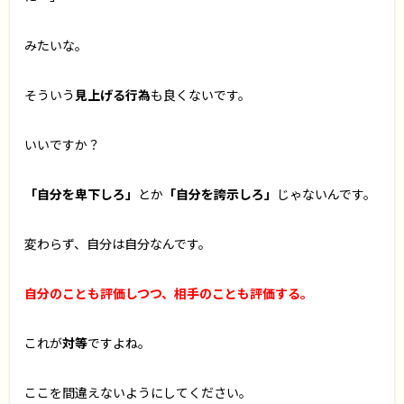
みたいな。
そういう
見上げる行為
も良くないです。
いいですか？
「自分を卑下しろ」
とか
「自分を誇示しろ」
じゃないんです。
変わらず、自分は自分なんです。
自分のことも評価しつつ、相手のことも評価する。
これが
対等
ですよね。
ここを間違えないようにしてください。