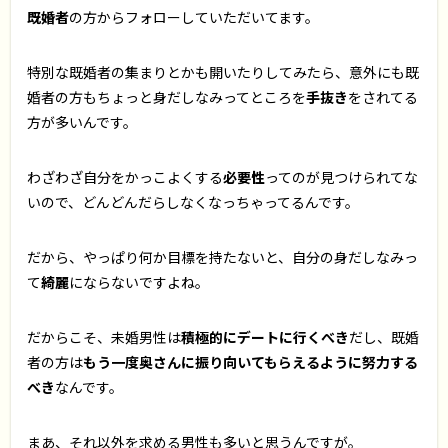
既婚者
の方からフォローしていただいてます。
特別な既婚者の集まりとかも開いたりしてみたら、意外にも既
婚者の方もちょっと身だしなみってところを
手抜き
をされてる
方が多いんです。
わざわざ自分をかっこよくする
必要性
ってのが見つけられてな
いので、どんどんだらしなくなっちゃってるんです。
だから、やっぱり何か目標を持たないと、自分の身だしなみっ
て
綺麗
にならないですよね。
だからこそ、未婚男性は
積極的にデートに行くべき
だし、既婚
者の方は
もう一度奥さんに振り向いてもらえるように努力する
べき
なんです。
まあ、それ以外を求める男性も多いと思うんですが。