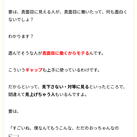
要は、真面目に見える人が、真面目に働いたって、何も面白く
ないでしょ？
わかります？
遊んでそうな人が
真面目に働くからモテる
んです。
こういう
ギャップ
も上手に使っているわけです。
だからといって、
見下さない・対等に見る
といったところで、
間違えて
見上げちゃう人
もいるんですよ。
要は、
「すごいね、僕なんてもうこんな、ただのおっちゃんなの
に…」