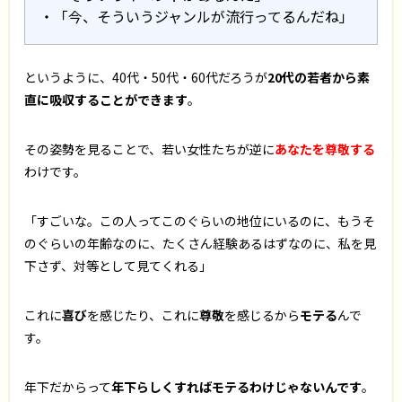
「今、そういうジャンルが流行ってるんだね」
というように、40代・50代・60代だろうが
20代の若者から素
直に吸収することができます
。
その姿勢を見ることで、若い女性たちが逆に
あなたを尊敬する
わけです。
「すごいな。この人ってこのぐらいの地位にいるのに、もうそ
のぐらいの年齢なのに、たくさん経験あるはずなのに、私を見
下さず、対等として見てくれる」
これに
喜び
を感じたり、これに
尊敬
を感じるから
モテる
んで
す。
年下だからって
年下らしくすればモテるわけじゃないんです
。