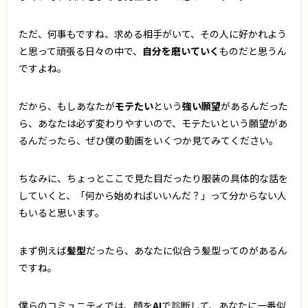
ただ、何事もですね、求める相手がいて、その人に好かれよう
と思って頑張る日々の中で、
自分を磨いていく
ものだと思うん
ですよね。
だから、もしあなたが
モテたい
という
強い願望
があるんだった
ら、あなたは必ず変わりやすいので、モテたいという願望があ
るんだったら、ぜひ僕の動画をいくつか見てみてください。
ちなみに、ちょっとここで見た目だったり服装の具体的な話を
していくと、「何から始めればいいんだ？」って分からない人
もいると思います。
まず例えば
髪型
だったら、あなたに似合う髪型ってのがあるん
ですね。
僕らのコミュニティでは、顔を
AI
で診断して、あなたに一番似