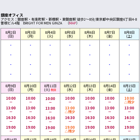
銀座オフィス
アクセス：銀座駅・有楽町駅・新橋駅・東銀座駅 徒歩2～8分/東京都中央区銀座6丁目4-8
曽根ビル4階 BRIGHT FOR MEN GINZA （
MAP
）
8月2日
8月3日
8月4日
8月5日
8月6日
8月7日
8月8日
(日)
(月)
(火)
(水)
(木)
(金)
(土)
-
-
-
-
-
-
-
-
-
-
-
-
-
-
-
-
-
-
-
-
-
-
-
-
-
-
-
-
8月9日
8月10日
8月11日
8月12日
8月13日
8月14日
8月15日
(日)
(月)
(火)
(水)
(木)
(金)
(土)
祝日
10:00
10:00
10:00
10:00
10:00
10:00
10:00
－
－
－
－
－
△残少
－
13:00
13:00
13:00
13:00
13:00
13:00
13:00
－
－
△残少
－
－
－
－
16:30
16:30
16:30
16:30
16:30
16:30
16:30
－
－
－
－
－
－
－
19:00
19:00
19:00
19:00
19:00
19:00
19:00
－
－
△残少
－
－
－
－
8月16日
8月17日
8月18日
8月19日
8月20日
8月21日
8月22日