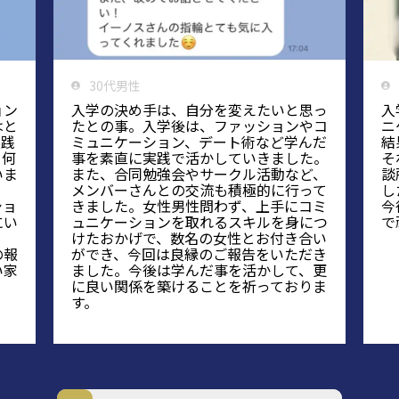
30代男性
ョン
入学の決め手は、自分を変えたいと思っ
入
はと
たとの事。入学後は、ファッションやコ
ニ
実践
ミュニケーション、デート術など学んだ
結
、何
事を素直に実践で活かしていきました。
そ
いま
また、合同勉強会やサークル活動など、
談
メンバーさんとの交流も積極的に行って
し
ショ
きました。女性男性問わず、上手にコミ
今
にい
ュニケーションを取れるスキルを身につ
で
けたおかげで、数名の女性とお付き合い
の報
ができ、今回は良縁のご報告をいただき
い家
ました。今後は学んだ事を活かして、更
に良い関係を築けることを祈っておりま
す。
1
2
3
4
5
6
7
8