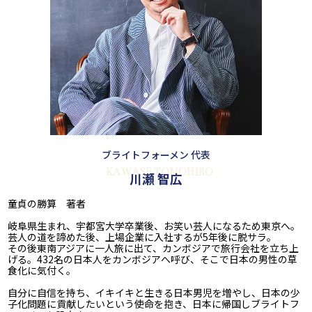
ブライトフォーメン 代表
KAWASE TOMOHIRO
川瀬 智広
童貞の勝算 著者
岐阜県生まれ、宇都宮大学卒業後、お笑い芸人になるため東京へ。
芸人の道を諦めた後、上場企業に入社するが5年後に脱サラ。
その後東南アジアに一人旅に出て、カンボジアで旅行会社を立ち上
げる。432名の日本人をカンボジアへ呼び、そこで日本の男性の草
食化に気付く。
自分に自信を持ち、イキイキと生きる日本男児を増やし、日本の少
子化問題に貢献したいという使命を抱き、日本に帰国しブライトフ