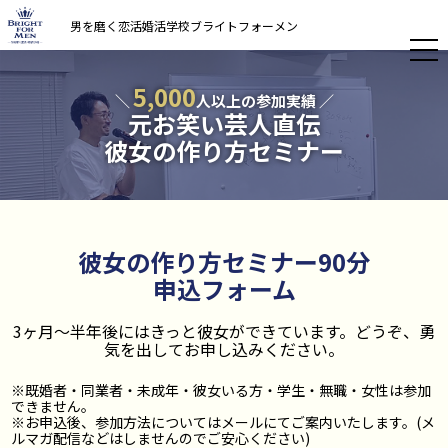
男を磨く恋活婚活学校ブライトフォーメン
5,000
＼
人以上の参加実績 ／
元お笑い芸人直伝
彼女の作り方セミナー
彼女の作り方セミナー90分
申込フォーム
3ヶ月〜半年後にはきっと彼女ができています。どうぞ、勇
気を出してお申し込みください。
※既婚者・同業者・未成年・彼女いる方・学生・無職・女性は参加
できません。
※お申込後、参加方法についてはメールにてご案内いたします。(メ
ルマガ配信などはしませんのでご安心ください)