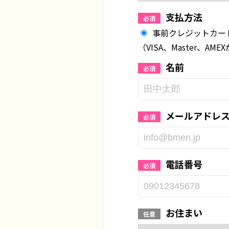
支払方法
必須
事前クレジットカード
（VISA、Master、AM
名前
必須
メールアドレ
必須
電話番号
必須
お住まい
任意