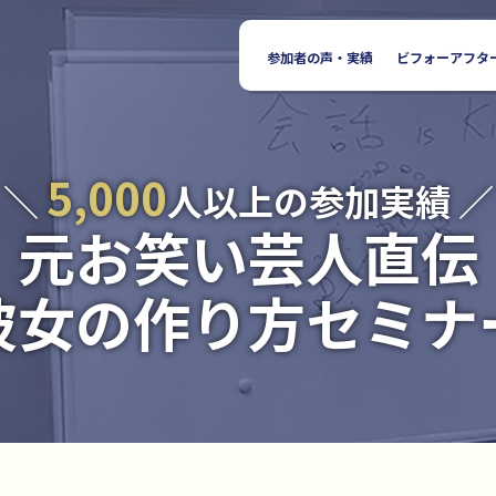
参加者の声・実績
ビフォーアフタ
5,000
＼
人以上の参加実績 ／
元お笑い芸人直伝
彼女の作り方セミナ