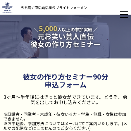
男を磨く恋活婚活学校ブライトフォーメン
5,000
＼
人以上の参加実績 ／
元お笑い芸人直伝
彼女の作り方セミナー
彼女の作り方セミナー90分
申込フォーム
3ヶ月〜半年後にはきっと彼女ができています。どうぞ、勇
気を出してお申し込みください。
※既婚者・同業者・未成年・彼女いる方・学生・無職・女性は参加
できません。
※お申込後、参加方法についてはメールにてご案内いたします。(メ
ルマガ配信などはしませんのでご安心ください)