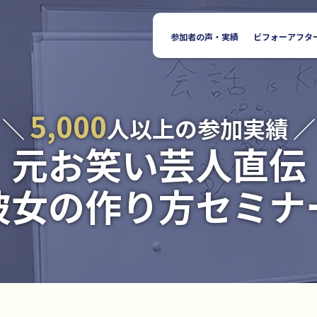
参加者の声・実績
ビフォーアフタ
5,000
＼
人以上の参加実績 ／
元お笑い芸人直伝
彼女の作り方セミナ