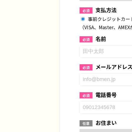
支払方法
必須
事前クレジットカード
（VISA、Master、AM
名前
必須
メールアドレ
必須
電話番号
必須
お住まい
任意