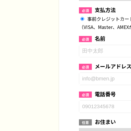
支払方法
必須
事前クレジットカード
（VISA、Master、AM
名前
必須
メールアドレ
必須
電話番号
必須
お住まい
任意