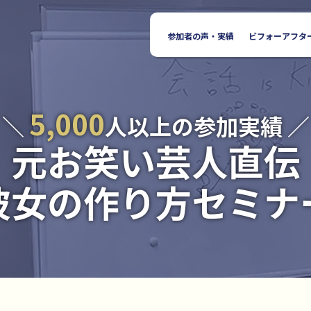
参加者の声・実績
ビフォーアフタ
5,000
＼
人以上の参加実績 ／
元お笑い芸人直伝
彼女の作り方セミナ