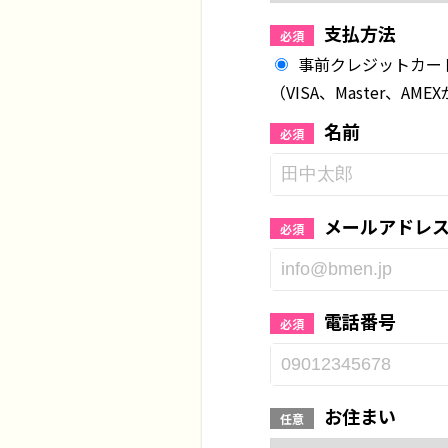
支払方法
必須
事前クレジットカード
（VISA、Master、AM
名前
必須
メールアドレ
必須
電話番号
必須
お住まい
任意