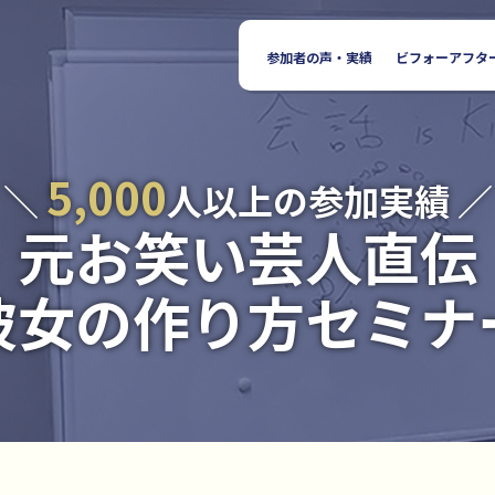
参加者の声・実績
ビフォーアフタ
5,000
＼
人以上の参加実績 ／
元お笑い芸人直伝
彼女の作り方セミナ