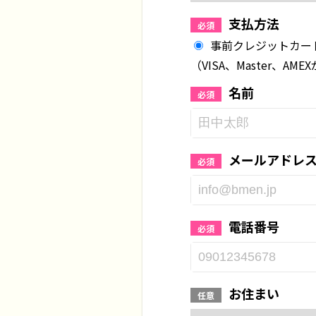
支払方法
必須
事前クレジットカード
（VISA、Master、AM
名前
必須
メールアドレ
必須
電話番号
必須
お住まい
任意